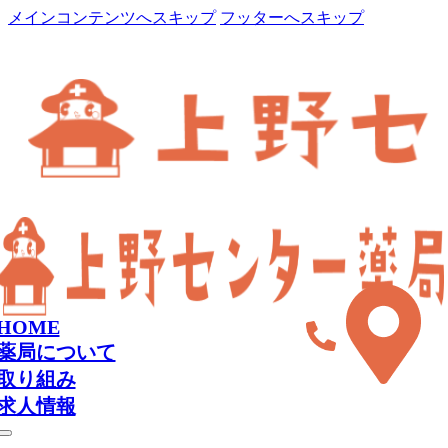
メインコンテンツへスキップ
フッターへスキップ
HOME
薬局について
取り組み
求人情報